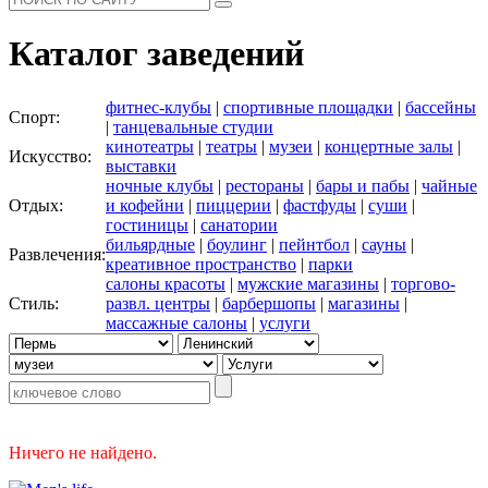
Каталог заведений
фитнес-клубы
|
спортивные площадки
|
бассейны
Спорт:
|
танцевальные студии
кинотеатры
|
театры
|
музеи
|
концертные залы
|
Искусство:
выставки
ночные клубы
|
рестораны
|
бары и пабы
|
чайные
Отдых:
и кофейни
|
пиццерии
|
фастфуды
|
суши
|
гостиницы
|
санатории
бильярдные
|
боулинг
|
пейнтбол
|
сауны
|
Развлечения:
креативное пространство
|
парки
салоны красоты
|
мужские магазины
|
торгово-
Стиль:
развл. центры
|
барбершопы
|
магазины
|
массажные салоны
|
услуги
Ничего не найдено.