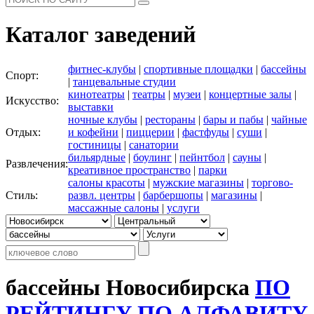
Каталог заведений
фитнес-клубы
|
спортивные площадки
|
бассейны
Спорт:
|
танцевальные студии
кинотеатры
|
театры
|
музеи
|
концертные залы
|
Искусство:
выставки
ночные клубы
|
рестораны
|
бары и пабы
|
чайные
Отдых:
и кофейни
|
пиццерии
|
фастфуды
|
суши
|
гостиницы
|
санатории
бильярдные
|
боулинг
|
пейнтбол
|
сауны
|
Развлечения:
креативное пространство
|
парки
салоны красоты
|
мужские магазины
|
торгово-
Стиль:
развл. центры
|
барбершопы
|
магазины
|
массажные салоны
|
услуги
бассейны Новосибирска
ПО
РЕЙТИНГУ
ПО АЛФАВИТУ