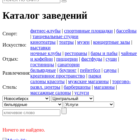
Каталог заведений
фитнес-клубы
|
спортивные площадки
|
бассейны
Спорт:
|
танцевальные студии
кинотеатры
|
театры
|
музеи
|
концертные залы
|
Искусство:
выставки
ночные клубы
|
рестораны
|
бары и пабы
|
чайные
Отдых:
и кофейни
|
пиццерии
|
фастфуды
|
суши
|
гостиницы
|
санатории
бильярдные
|
боулинг
|
пейнтбол
|
сауны
|
Развлечения:
креативное пространство
|
парки
салоны красоты
|
мужские магазины
|
торгово-
Стиль:
развл. центры
|
барбершопы
|
магазины
|
массажные салоны
|
услуги
Ничего не найдено.