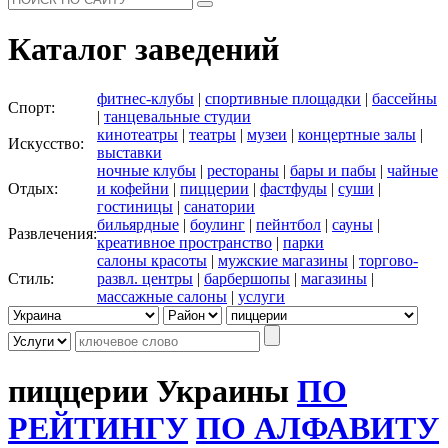
Каталог заведений
фитнес-клубы
|
спортивные площадки
|
бассейны
Спорт:
|
танцевальные студии
кинотеатры
|
театры
|
музеи
|
концертные залы
|
Искусство:
выставки
ночные клубы
|
рестораны
|
бары и пабы
|
чайные
Отдых:
и кофейни
|
пиццерии
|
фастфуды
|
суши
|
гостиницы
|
санатории
бильярдные
|
боулинг
|
пейнтбол
|
сауны
|
Развлечения:
креативное пространство
|
парки
салоны красоты
|
мужские магазины
|
торгово-
Стиль:
развл. центры
|
барбершопы
|
магазины
|
массажные салоны
|
услуги
пиццерии Украины
ПО
РЕЙТИНГУ
ПО АЛФАВИТУ