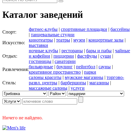
Каталог заведений
фитнес-клубы
|
спортивные площадки
|
бассейны
Спорт:
|
танцевальные студии
кинотеатры
|
театры
|
музеи
|
концертные залы
|
Искусство:
выставки
ночные клубы
|
рестораны
|
бары и пабы
|
чайные
Отдых:
и кофейни
|
пиццерии
|
фастфуды
|
суши
|
гостиницы
|
санатории
бильярдные
|
боулинг
|
пейнтбол
|
сауны
|
Развлечения:
креативное пространство
|
парки
салоны красоты
|
мужские магазины
|
торгово-
Стиль:
развл. центры
|
барбершопы
|
магазины
|
массажные салоны
|
услуги
Ничего не найдено.