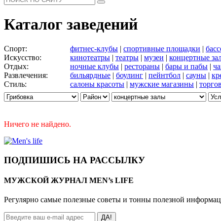
Каталог заведений
Спорт:
фитнес-клубы
|
спортивные площадки
|
бас
Искусство:
кинотеатры
|
театры
|
музеи
|
концертные за
Отдых:
ночные клубы
|
рестораны
|
бары и пабы
|
ча
Развлечения:
бильярдные
|
боулинг
|
пейнтбол
|
сауны
|
кр
Стиль:
салоны красоты
|
мужские магазины
|
торго
Ничего не найдено.
ПОДПИШИСЬ НА РАССЫЛКУ
МУЖСКОЙ ЖУРНАЛ MEN’s LIFE
Регулярно самые полезные советы и тонны полезной информа
ДА!