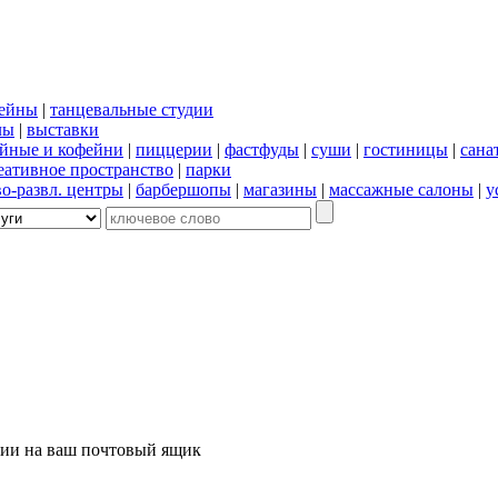
сейны
|
танцевальные студии
лы
|
выставки
йные и кофейни
|
пиццерии
|
фастфуды
|
суши
|
гостиницы
|
сана
еативное пространство
|
парки
во-развл. центры
|
барбершопы
|
магазины
|
массажные салоны
|
у
ции на ваш почтовый ящик