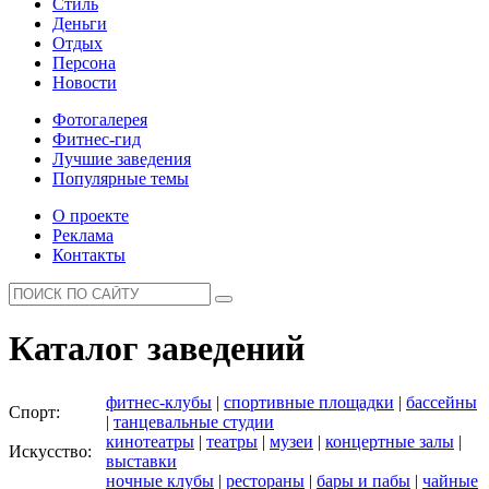
Стиль
Деньги
Отдых
Персона
Новости
Фотогалерея
Фитнес-гид
Лучшие заведения
Популярные темы
О проекте
Реклама
Контакты
Каталог заведений
фитнес-клубы
|
спортивные площадки
|
бассейны
Спорт:
|
танцевальные студии
кинотеатры
|
театры
|
музеи
|
концертные залы
|
Искусство:
выставки
ночные клубы
|
рестораны
|
бары и пабы
|
чайные