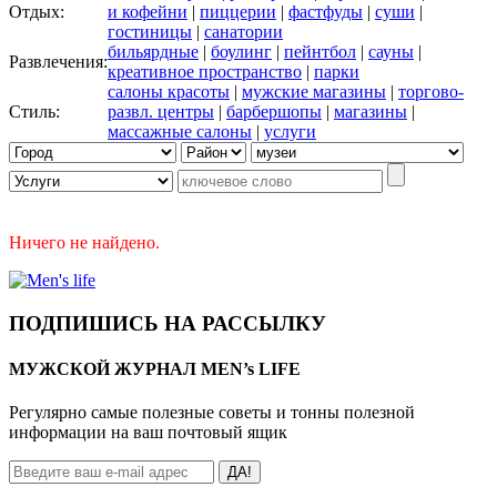
Отдых:
и кофейни
|
пиццерии
|
фастфуды
|
суши
|
гостиницы
|
санатории
бильярдные
|
боулинг
|
пейнтбол
|
сауны
|
Развлечения:
креативное пространство
|
парки
салоны красоты
|
мужские магазины
|
торгово-
Стиль:
развл. центры
|
барбершопы
|
магазины
|
массажные салоны
|
услуги
Ничего не найдено.
ПОДПИШИСЬ НА РАССЫЛКУ
МУЖСКОЙ ЖУРНАЛ MEN’s LIFE
Регулярно самые полезные советы и тонны полезной
информации на ваш почтовый ящик
ДА!