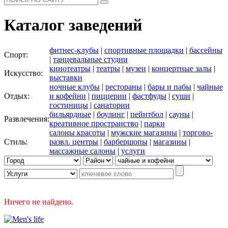
Каталог заведений
фитнес-клубы
|
спортивные площадки
|
бассейны
Спорт:
|
танцевальные студии
кинотеатры
|
театры
|
музеи
|
концертные залы
|
Искусство:
выставки
ночные клубы
|
рестораны
|
бары и пабы
|
чайные
Отдых:
и кофейни
|
пиццерии
|
фастфуды
|
суши
|
гостиницы
|
санатории
бильярдные
|
боулинг
|
пейнтбол
|
сауны
|
Развлечения:
креативное пространство
|
парки
салоны красоты
|
мужские магазины
|
торгово-
Стиль:
развл. центры
|
барбершопы
|
магазины
|
массажные салоны
|
услуги
Ничего не найдено.