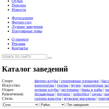
Отдых
Персона
Новости
Фотогалерея
Фитнес-гид
Лучшие заведения
Популярные темы
О проекте
Реклама
Контакты
Каталог заведений
Спорт:
фитнес-клубы
|
спортивные площадки
|
бас
Искусство:
кинотеатры
|
театры
|
музеи
|
концертные за
Отдых:
ночные клубы
|
рестораны
|
бары и пабы
|
ча
Развлечения:
бильярдные
|
боулинг
|
пейнтбол
|
сауны
|
кр
Стиль:
салоны красоты
|
мужские магазины
|
торго