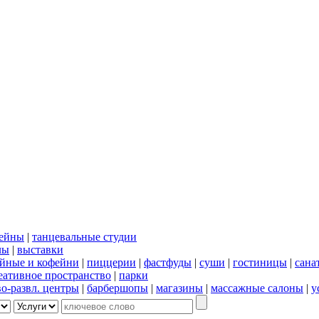
сейны
|
танцевальные студии
лы
|
выставки
йные и кофейни
|
пиццерии
|
фастфуды
|
суши
|
гостиницы
|
сана
еативное пространство
|
парки
во-развл. центры
|
барбершопы
|
магазины
|
массажные салоны
|
у