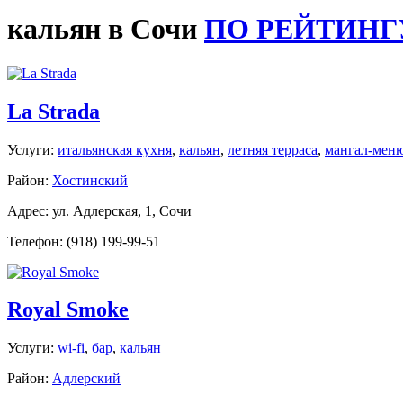
кальян в Сочи
ПО РЕЙТИНГ
La Strada
Услуги:
итальянская кухня
,
кальян
,
летняя терраса
,
мангал-мен
Район:
Хостинский
Адрес: ул. Адлерская, 1, Сочи
Телефон: (918) 199-99-51
Royal Smoke
Услуги:
wi-fi
,
бар
,
кальян
Район:
Адлерский