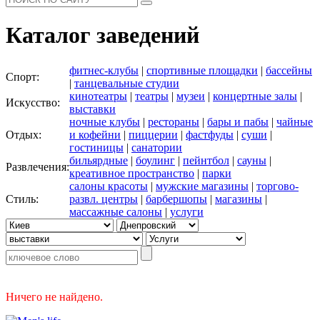
Каталог заведений
фитнес-клубы
|
спортивные площадки
|
бассейны
Спорт:
|
танцевальные студии
кинотеатры
|
театры
|
музеи
|
концертные залы
|
Искусство:
выставки
ночные клубы
|
рестораны
|
бары и пабы
|
чайные
Отдых:
и кофейни
|
пиццерии
|
фастфуды
|
суши
|
гостиницы
|
санатории
бильярдные
|
боулинг
|
пейнтбол
|
сауны
|
Развлечения:
креативное пространство
|
парки
салоны красоты
|
мужские магазины
|
торгово-
Стиль:
развл. центры
|
барбершопы
|
магазины
|
массажные салоны
|
услуги
Ничего не найдено.