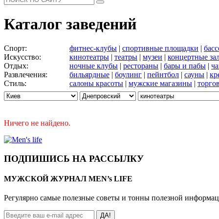
Каталог заведений
Спорт:
фитнес-клубы
|
спортивные площадки
|
бас
Искусство:
кинотеатры
|
театры
|
музеи
|
концертные за
Отдых:
ночные клубы
|
рестораны
|
бары и пабы
|
ча
Развлечения:
бильярдные
|
боулинг
|
пейнтбол
|
сауны
|
кр
Стиль:
салоны красоты
|
мужские магазины
|
торго
Ничего не найдено.
ПОДПИШИСЬ НА РАССЫЛКУ
МУЖСКОЙ ЖУРНАЛ MEN’s LIFE
Регулярно самые полезные советы и тонны полезной информа
ДА!