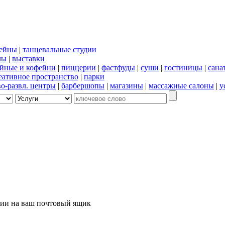
сейны
|
танцевальные студии
лы
|
выставки
йные и кофейни
|
пиццерии
|
фастфуды
|
суши
|
гостиницы
|
сана
еативное пространство
|
парки
во-развл. центры
|
барбершопы
|
магазины
|
массажные салоны
|
у
ции на ваш почтовый ящик