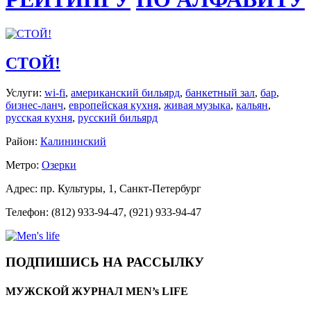
СТОЙ!
Услуги:
wi-fi
,
американский бильярд
,
банкетный зал
,
бар
,
бизнес-ланч
,
европейская кухня
,
живая музыка
,
кальян
,
русская кухня
,
русский бильярд
Район:
Калининский
Метро:
Озерки
Адрес: пр. Культуры, 1, Санкт-Петербург
Телефон: (812) 933-94-47, (921) 933-94-47
ПОДПИШИСЬ НА РАССЫЛКУ
МУЖСКОЙ ЖУРНАЛ MEN’s LIFE