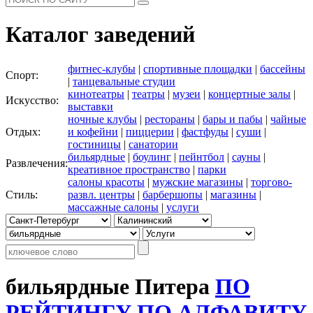
Каталог заведений
фитнес-клубы
|
спортивные площадки
|
бассейны
Спорт:
|
танцевальные студии
кинотеатры
|
театры
|
музеи
|
концертные залы
|
Искусство:
выставки
ночные клубы
|
рестораны
|
бары и пабы
|
чайные
Отдых:
и кофейни
|
пиццерии
|
фастфуды
|
суши
|
гостиницы
|
санатории
бильярдные
|
боулинг
|
пейнтбол
|
сауны
|
Развлечения:
креативное пространство
|
парки
салоны красоты
|
мужские магазины
|
торгово-
Стиль:
развл. центры
|
барбершопы
|
магазины
|
массажные салоны
|
услуги
бильярдные Питера
ПО
РЕЙТИНГУ
ПО АЛФАВИТУ