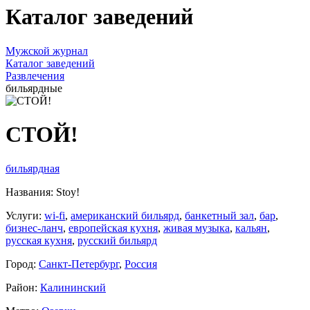
Каталог заведений
Мужской журнал
Каталог заведений
Развлечения
бильярдные
СТОЙ!
бильярдная
Названия: Stoy!
Услуги:
wi-fi
,
американский бильярд
,
банкетный зал
,
бар
,
бизнес-ланч
,
европейская кухня
,
живая музыка
,
кальян
,
русская кухня
,
русский бильярд
Город:
Санкт-Петербург
,
Россия
Район:
Калининский