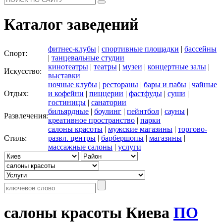
Каталог заведений
фитнес-клубы
|
спортивные площадки
|
бассейны
Спорт:
|
танцевальные студии
кинотеатры
|
театры
|
музеи
|
концертные залы
|
Искусство:
выставки
ночные клубы
|
рестораны
|
бары и пабы
|
чайные
Отдых:
и кофейни
|
пиццерии
|
фастфуды
|
суши
|
гостиницы
|
санатории
бильярдные
|
боулинг
|
пейнтбол
|
сауны
|
Развлечения:
креативное пространство
|
парки
салоны красоты
|
мужские магазины
|
торгово-
Стиль:
развл. центры
|
барбершопы
|
магазины
|
массажные салоны
|
услуги
салоны красоты Киева
ПО