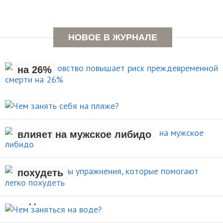
Раннее отцовство повышает
НОВОЕ В ЖУРНАЛЕ
риск преждевременной смерти
на 26%
Чем занять себя на
НОВОСТИ
пляже?
Рождение ребенка негативно
АКТИВНЫЙ ОТДЫХ
влияет на мужское либидо
Стали известны упражнения,
которые помогают легко
НОВОСТИ
похудеть
Чем заняться на
НОВОСТИ
воде?
Кому нельзя делать упражнения
ВИДЫ СПОРТА