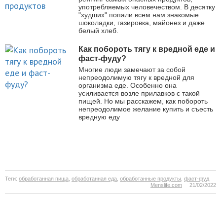
употребляемых человечеством. В десятку
"худших" попали всем нам знакомые
шоколадки, газировка, майонез и даже
белый хлеб.
Как побороть тягу к вредной еде и
фаст-фуду?
Многие люди замечают за собой
непреодолимую тягу к вредной для
организма еде. Особенно она
усиливается возле прилавков с такой
пищей. Но мы расскажем, как побороть
непреодолимое желание купить и съесть
вредную еду
Теги:
обработанная пища
,
обработанная еда
,
обработанные продукты
,
фаст-фуд
Menslife.com
21/02/2022