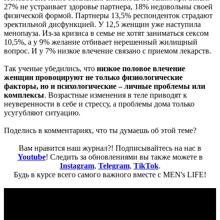
27% не устраивает здоровье партнера, 18% недовольны своей
физической формой. Партнеры 13,5% респонденток страдают
эректильной дисфункцией. У 12,5 женщин уже наступила
менопауза. Из-за кризиса в семье не хотят заниматься сексом
10,5%, а у 9% желание отбивает нерешенный жилищный
вопрос. И у 7% низкое влечение связано с приемом лекарств.
Так ученые убедились, что
низкое половое влечение
женщин провоцируют не только физиологические
факторы, но и психологические – личные проблемы или
комплексы
. Возрастные изменения в теле приводят к
неуверенности в себе и стрессу, а проблемы дома только
усугубляют ситуацию.
Поделись в комментариях, что ты думаешь об этой теме?
Вам нравится наш журнал?! Подписывайтесь на нас в
Youtube
! Следить за обновлениями вы также можете в
Instagram
,
Telegram
,
TikTok
.
Будь в курсе всего самого важного вместе с MEN's LIFE!