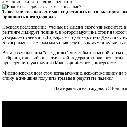
а женщина сидит на возвышенности
Такое занятие, как секс может доставить не только приятн
причинить вред здоровью.
Проведя исследование, ученые из Индианского университета в
рейтинге лидирует позиция, в которой мужчина стоит на носо
утверждает ученый из Гарвардского университета Джастин Лехм
Эксперименты с мячом могут навредить, как мужчине, так и ж
Всем известная поза "наездницы" может быть опасной в том слу
Пейрони, или фибропластической индурации полового члена – 
проведенного учеными из Калифорнийского университета.
Миссионерская поза стоя, когда мужчина держит женщину на ру
спину, а женщина получить травмы в результате падения.
Вам нравится наш журнал?! Подписы