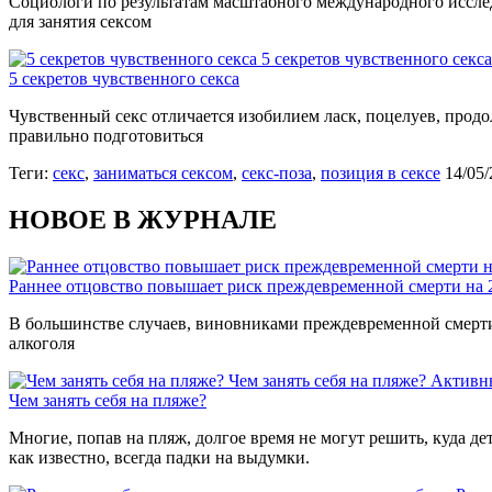
Социологи по результатам масштабного международного исслед
для занятия сексом
5 секретов чувственного секса
5 секретов чувственного секса
Чувственный секс отличается изобилием ласк, поцелуев, продо
правильно подготовиться
Теги:
секс
,
заниматься сексом
,
секс-поза
,
позиция в сексе
14/05
НОВОЕ В ЖУРНАЛЕ
Раннее отцовство повышает риск преждевременной смерти на
В большинстве случаев, виновниками преждевременной смерти 
алкоголя
Чем занять себя на пляже?
Активн
Чем занять себя на пляже?
Многие, попав на пляж, долгое время не могут решить, куда де
как известно, всегда падки на выдумки.