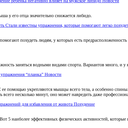
ение ребенка негативно влияет на мужское либидо
Новости
ыша у его отца значительно снижается либидо.
Стали известны упражнения, которые помогают легко похуде
помогают похудеть людям, у которых есть предрасположенность
можность заняться водными видами спорта. Вариантов много, и у
ь упражнения “планка”
Новости
 ее помощью укрепляются мышцы всего тела, а особенно спины. 
ть всего несколько минут, оно может навредить даже профессио
пражнений для избавления от живота
Похудение
Вот 5 наиболее эффективных физических активностей, которые 