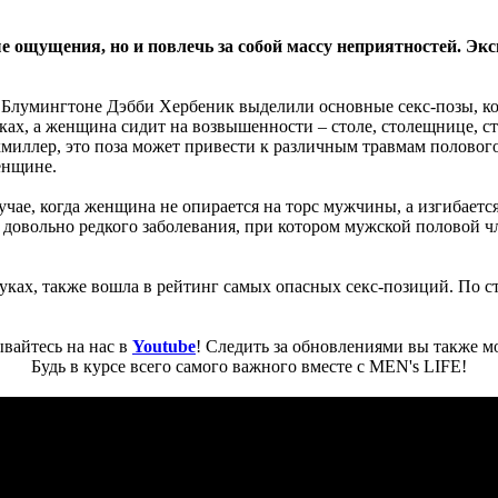
ые ощущения, но и повлечь за собой массу неприятностей. Эк
 Блумингтоне Дэбби Хербеник выделили основные секс-позы, ко
чках, а женщина сидит на возвышенности – столе, столещнице, 
иллер, это поза может привести к различным травмам полового 
енщине.
чае, когда женщина не опирается на торс мужчины, а изгибается
довольно редкого заболевания, при котором мужской половой чл
ках, также вошла в рейтинг самых опасных секс-позиций. По ст
вайтесь на нас в
Youtube
! Следить за обновлениями вы также м
Будь в курсе всего самого важного вместе с MEN's LIFE!