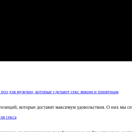
 поз для мужчин, которые сделают секс ярким и приятным
озиций, которые доставят максимум удовольствия. О них мы сег
ля секса