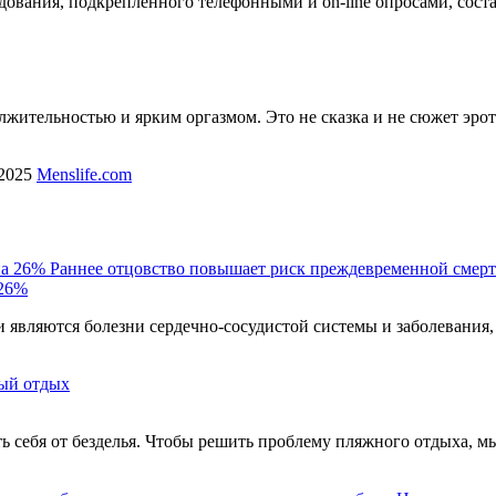
ования, подкрепленного телефонными и on-line опросами, сост
лжительностью и ярким оргазмом. Это не сказка и не сюжет эро
/2025
Menslife.com
Раннее отцовство повышает риск преждевременной смерт
 26%
являются болезни сердечно-сосудистой системы и заболевания,
ый отдых
ть себя от безделья. Чтобы решить проблему пляжного отдыха, м