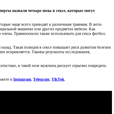
сперты назвали четыре позы в сексе, которые могут
торые чаще всего приводят к различным травмам. В анти-
стиральной машинке или других предметах мебели. Как
члена. Травмоопасно также использовать для секса фитбол.
 назад. Такая позиция в сексе повышает риск развития болезни
ен искривляется. Таковы результаты исследования,
атистике, в такой позе мужчина рискует серьезно повредить
ожете в
Instagram
,
Telegram
,
TikTok
.