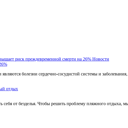
овышает риск преждевременной смерти на 26%
Новости
 26%
являются болезни сердечно-сосудистой системы и заболевания,
ый отдых
ть себя от безделья. Чтобы решить проблему пляжного отдыха, м