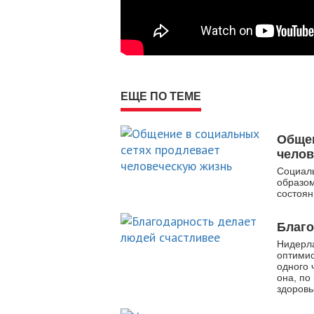
ЕЩЕ ПО ТЕМЕ
Общен
челов
Социаль
образом
состоя
Благо
Нидерла
оптими
одного 
она, по
здоровь