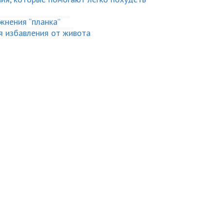
“планка”
от живота