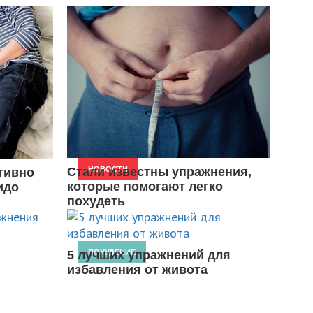
Стали известны упражнения,
НОВОСТИ
тивно
которые помогают легко
идо
похудеть
5 лучших упражнений для
ПОХУДЕНИЕ
избавления от живота