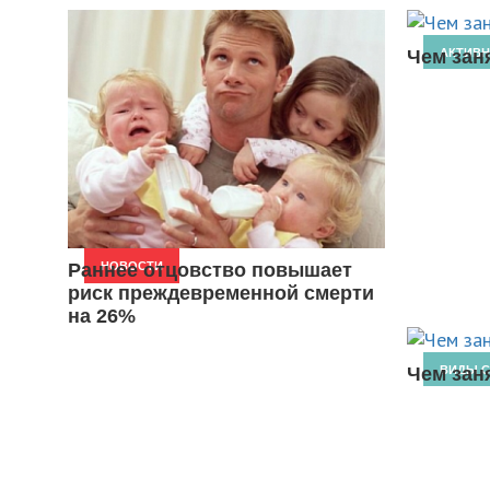
НОВОСТИ
Чем зан
АКТИВ
Раннее отцовство повышает
НОВОСТИ
риск преждевременной смерти
на 26%
Чем зан
ВИДЫ С