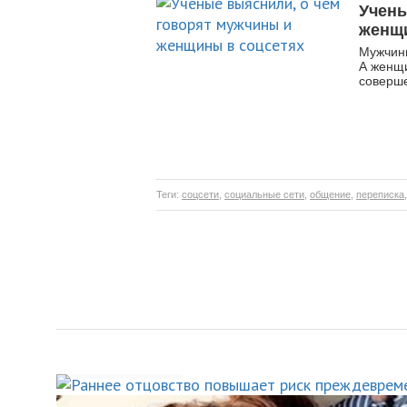
Учены
женщи
Мужчины
А женщи
соверш
Теги:
соцсети
,
социальные сети
,
общение
,
переписка
Раннее отцовство пов
риск преждевременной
на 26%