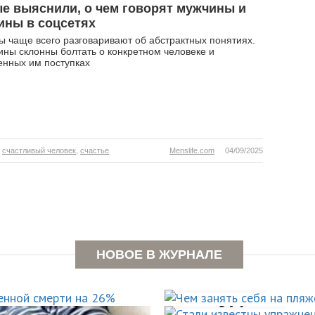
е выяснили, о чем говорят мужчины и
ны в соцсетях
 чаще всего разговаривают об абстрактных понятиях.
ны склонны болтать о конкретном человеке и
енных им поступках
,
счастливый человек
,
счастье
Menslife.com
04/09/2025
ышает
Стали извес
 смерти
Чем занять 
НОВОЕ В ЖУРНАЛЕ
которые пом
пляже?
Чем занятьс
похудеть
Кому нельзя
воде?
5 лучших уп