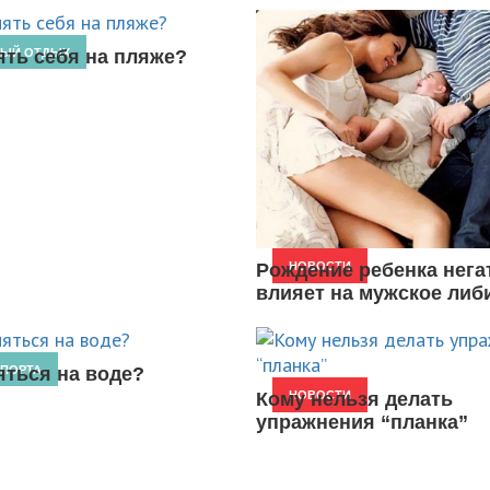
ять себя на пляже?
НЫЙ ОТДЫХ
Рождение ребенка нега
НОВОСТИ
влияет на мужское либ
яться на воде?
ПОРТА
Кому нельзя делать
НОВОСТИ
упражнения “планка”