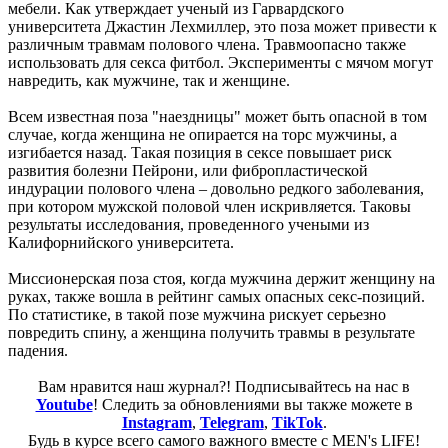
мебели. Как утверждает ученый из Гарвардского
университета Джастин Лехмиллер, это поза может привести к
различным травмам полового члена. Травмоопасно также
использовать для секса фитбол. Эксперименты с мячом могут
навредить, как мужчине, так и женщине.
Всем известная поза "наездницы" может быть опасной в том
случае, когда женщина не опирается на торс мужчины, а
изгибается назад. Такая позиция в сексе повышает риск
развития болезни Пейрони, или фибропластической
индурации полового члена – довольно редкого заболевания,
при котором мужской половой член искривляется. Таковы
результаты исследования, проведенного учеными из
Калифорнийского университета.
Миссионерская поза стоя, когда мужчина держит женщину на
руках, также вошла в рейтинг самых опасных секс-позиций.
По статистике, в такой позе мужчина рискует серьезно
повредить спину, а женщина получить травмы в результате
падения.
Вам нравится наш журнал?! Подписывайтесь на нас в
Youtube
! Следить за обновлениями вы также можете в
Instagram
,
Telegram
,
TikTok
.
Будь в курсе всего самого важного вместе с MEN's LIFE!