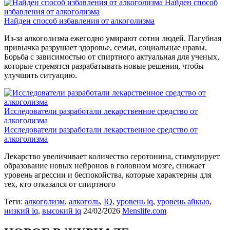
Найден способ
избавления от алкоголизма
Найден способ избавления от алкоголизма
Из-за алкоголизма ежегодно умирают сотни людей. Пагубная
привычка разрушает здоровье, семьи, социальные нравы.
Борьба с зависимостью от спиртного актуальная для ученых,
которые стремятся разрабатывать новые решения, чтобы
улучшить ситуацию.
Исследователи разработали лекарственное средство от
алкоголизма
Исследователи разработали лекарственное средство от
алкоголизма
Лекарство увеличивает количество серотонина, стимулирует
образование новых нейронов в головном мозге, снижает
уровень агрессии и беспокойства, которые характерны для
тех, кто отказался от спиртного
Теги:
алкоголизм
,
алкоголь
,
IQ
,
уровень iq
,
уровень айкью
,
низкий iq
,
высокий iq
24/02/2026
Menslife.com