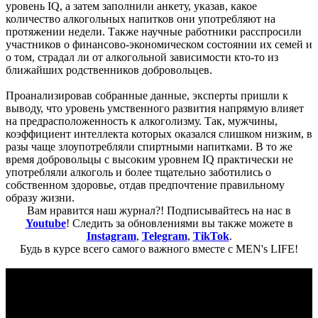
уровень IQ, а затем заполнили анкету, указав, какое
количество алкогольных напитков они употребляют на
протяжении недели. Также научные работники расспросили
участников о финансово-экономическом состоянии их семей и
о том, страдал ли от алкогольной зависимости кто-то из
ближайших родственников добровольцев.
Проанализировав собранные данные, эксперты пришли к
выводу, что уровень умственного развития напрямую влияет
на предрасположенность к алкоголизму. Так, мужчины,
коэффициент интеллекта которых оказался слишком низким, в
разы чаще злоупотребляли спиртными напитками. В то же
время добровольцы с высоким уровнем IQ практически не
употребляли алкоголь и более тщательно заботились о
собственном здоровье, отдав предпочтение правильному
образу жизни.
Вам нравится наш журнал?! Подписывайтесь на нас в
Youtube
! Следить за обновлениями вы также можете в
Instagram
,
Telegram
,
TikTok
.
Будь в курсе всего самого важного вместе с MEN's LIFE!