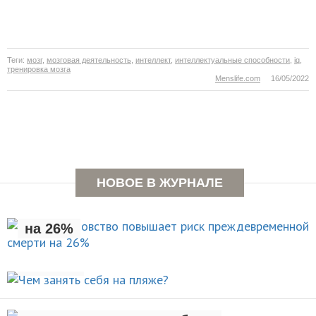
Теги:
мозг
,
мозговая деятельность
,
интеллект
,
интеллектуальные способности
,
iq
,
тренировка мозга
Menslife.com
16/05/2022
Раннее отцовство повышает
НОВОЕ В ЖУРНАЛЕ
риск преждевременной смерти
на 26%
Чем занять себя на
НОВОСТИ
пляже?
Рождение ребенка негативно
АКТИВНЫЙ ОТДЫХ