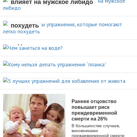
влияет на мужское либидо
Стали известны упражнения,
которые помогают легко
НОВОСТИ
похудеть
Чем заняться на
НОВОСТИ
воде?
Кому нельзя делать упражнения
ВИДЫ СПОРТА
“планка”
5 лучших упражнений для
НОВОСТИ
избавления от живота
ПОХУДЕНИЕ
Раннее отцовство
повышает риск
преждевременной
смерти на 26%
В большинстве случаев,
виновниками
преждевременной смерти