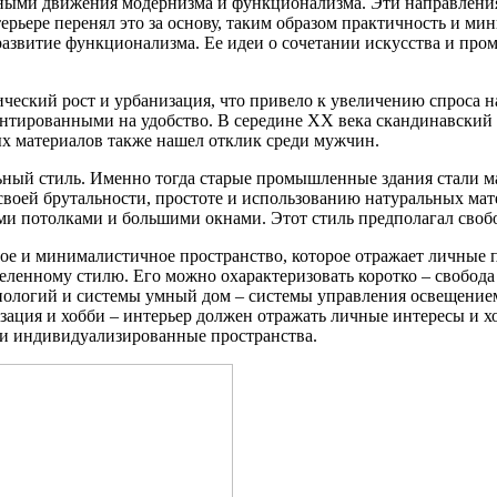
ярными движения модернизма и функционализма. Эти направления
рьере перенял это за основу, таким образом практичность и м
развитие функционализма. Ее идеи о сочетании искусства и про
ческий рост и урбанизация, что привело к увеличению спроса 
тированными на удобство. В середине XX века скандинавский д
ых материалов также нашел отклик среди мужчин.
льный стиль. Именно тогда старые промышленные здания стали 
воей брутальности, простоте и использованию натуральных мате
 потолками и большими окнами. Этот стиль предполагал свобо
е и минималистичное пространство, которое отражает личные п
еделенному стилю. Его можно охарактеризовать коротко – свобод
хнологий и системы умный дом – системы управления освещение
зация и хобби – интерьер должен отражать личные интересы и хо
 и индивидуализированные пространства.