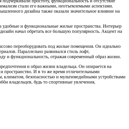
 подчеркивали простоту, функциональность и отсутствие
инимализм стали его важными, неотъемлемыми аспектами.
мышленного дизайна также оказали значительное влияние на
на удобные и функциональные жилые пространства. Интерьер
изайн начал обретать все большую популярность. Акцент на
массово переоборудовать под жилые помещения. Он идеально
риалов. Параллельно развивался стиль лофт,
ду и функциональность, отражая современный образ жизни.
редпочтения и образ жизни владельца. Он опирается на
а и пространство. И в то же время отличительными
м, климатом, безопасностью и мультимедийными устройствами
бби владельцев, будь то спортивные увлечения,