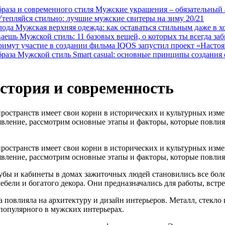
Мужские украшения – обязательный а
Утепляйся стильно: лучшие мужские свитеры на зиму 20/21
Мужская верхняя одежда: как оставаться стильным даже в х
Мужской стиль: 11 базовых вещей, о которых ты всегда за
IQOS запустил проект «Настоя
Мужской стиль Smart casual: основные принципы создания 
история и современность
остранств имеет свои корни в исторических и культурных изме
вление, рассмотрим основные этапы и факторы, которые повлия
остранств имеет свои корни в исторических и культурных изме
вление, рассмотрим основные этапы и факторы, которые повлия
лубы и кабинеты в домах зажиточных людей становились все бо
бели и богатого декора. Они предназначались для работы, встр
повлияла на архитектуру и дизайн интерьеров. Металл, стекло и
 популярного в мужских интерьерах.