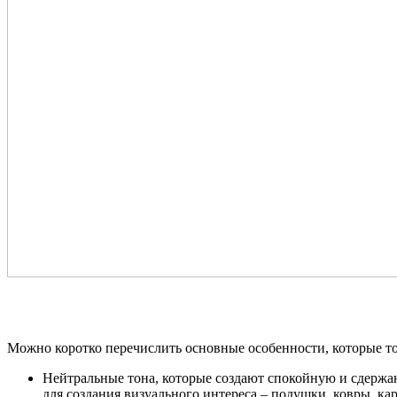
Можно коротко перечислить основные особенности, которые точ
Нейтральные тона, которые создают спокойную и сдержа
для создания визуального интереса – подушки, ковры, к