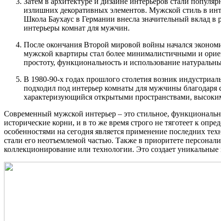
Затем в архитектуре и дизайне интерьеров стали попул
излишних декоративных элементов. Мужской стиль в инте
Школа Баухаус в Германии внесла значительный вклад в 
интерьеры комнат для мужчин.
После окончания Второй мировой войны начался экономи
мужской квартиры стал более минималистичными и ориен
простоту, функциональность и использование натуральн
В 1980-90-х годах прошлого столетия возник индустриа
подходил под интерьер комнаты для мужчины благодаря с
характеризующийся открытыми пространствами, высокими
Современный мужской интерьер – это стильное, функционально
исторические корни, и в то же время строго не тяготеет к опр
особенностями на сегодня является применение последних те
стали его неотъемлемой частью. Также в приоритете персонали
коллекционирование или технологии. Это создает уникальные