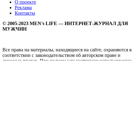
О проекте
Реклама
Контакты
© 2005-2023 MEN's LIFE — ИНТЕРНЕТ-ЖУРНАЛ ДЛЯ
МУЖЧИН
Все права на материалы, находящиеся на сайте, охраняются в
соответствии с законодательством об авторском праве и
смежных правах. При полном или частичном использовании
материалов прямая активная гипперссылка на
Мужской
журнал MEN's LIFE
обязательна.
MEN's LIFE - интернет-журнал для мужчин, который
заслуженно входит в ТОП лучших мужских журналов и
порталов. Ежедневно самое важное на самые волнующие
мужскую аудиторию темы - здоровый образ жизни, секс и
отношения, правила питания и диеты, фитнес и тренировки,
мужская мода и мужской стиль, карьера и деньги, мужской
досуг и многое другое в нашем мужском журнале.
Администрация сайта не несет ответсвенности за здоровый
образ жизни и за содержание рекламных объявлений.