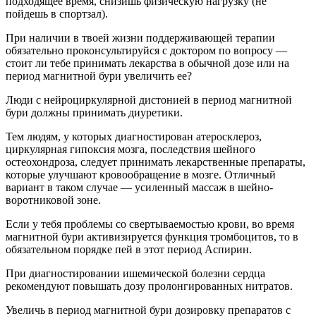
подходящее время, снизишь физическую нагрузку (не
пойдешь в спортзал).
При наличии в твоей жизни поддерживающей терапии
обязательно проконсультируйся с доктором по вопросу —
стоит ли тебе принимать лекарства в обычной дозе или на
период магнитной бури увеличить ее?
Люди с нейроциркулярной дистонией в период магнитной
бури должны принимать диуретики.
Тем людям, у которых диагностирован атеросклероз,
циркулярная гипоксия мозга, последствия шейного
остеохондроза, следует принимать лекарственные препараты,
которые улучшают кровообращение в мозге. Отличный
вариант в таком случае — усиленный массаж в шейно-
воротниковой зоне.
Если у тебя проблемы со свертываемостью крови, во время
магнитной бури активизируется функция тромбоцитов, то в
обязательном порядке пей в этот период Аспирин.
При диагностировании ишемической болезни сердца
рекомендуют повышать дозу пролонгированных нитратов.
Увеличь в период магнитной бури дозировку препаратов с