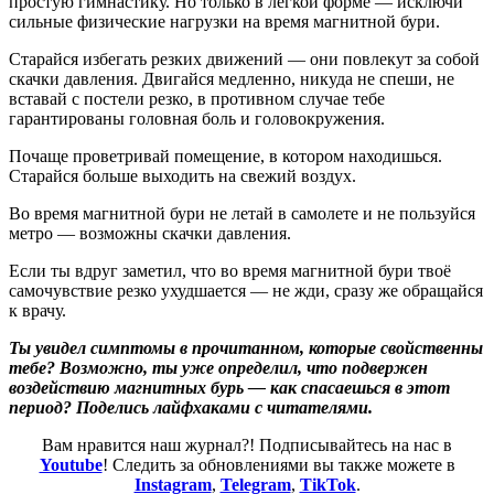
простую гимнастику. Но только в легкой форме — исключи
сильные физические нагрузки на время магнитной бури.
Старайся избегать резких движений — они повлекут за собой
скачки давления. Двигайся медленно, никуда не спеши, не
вставай с постели резко, в противном случае тебе
гарантированы головная боль и головокружения.
Почаще проветривай помещение, в котором находишься.
Старайся больше выходить на свежий воздух.
Во время магнитной бури не летай в самолете и не пользуйся
метро — возможны скачки давления.
Если ты вдруг заметил, что во время магнитной бури твоё
самочувствие резко ухудшается — не жди, сразу же обращайся
к врачу.
Ты увидел симптомы в прочитанном, которые свойственны
тебе? Возможно, ты уже определил, что подвержен
воздействию магнитных бурь — как спасаешься в этот
период? Поделись лайфхаками с читателями.
Вам нравится наш журнал?! Подписывайтесь на нас в
Youtube
! Следить за обновлениями вы также можете в
Instagram
,
Telegram
,
TikTok
.