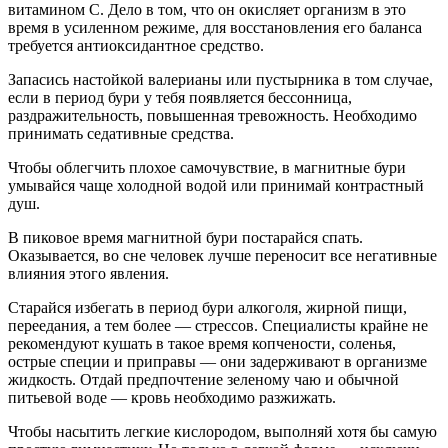
витамином C. Дело в том, что он окисляет организм в это
время в усиленном режиме, для восстановления его баланса
требуется антиоксидантное средство.
Запасись настойкой валерианы или пустырника в том случае,
если в период бури у тебя появляется бессонница,
раздражительность, повышенная тревожность. Необходимо
принимать седативные средства.
Чтобы облегчить плохое самочувствие, в магнитные бури
умывайся чаще холодной водой или принимай контрастный
душ.
В пиковое время магнитной бури постарайся спать.
Оказывается, во сне человек лучше переносит все негативные
влияния этого явления.
Старайся избегать в период бури алкоголя, жирной пищи,
переедания, а тем более — стрессов. Специалисты крайне не
рекомендуют кушать в такое время копчености, соленья,
острые специи и приправы — они задерживают в организме
жидкость. Отдай предпочтение зеленому чаю и обычной
питьевой воде — кровь необходимо разжижать.
Чтобы насытить легкие кислородом, выполняй хотя бы самую