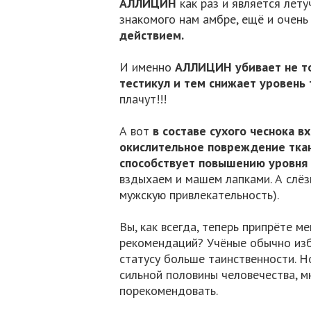
АЛЛИЦИН
как раз и является лет
знакомого нам амбре, ещё и очен
действием.
И именно
АЛЛИЦИН убивает не то
тестикул и тем снижает уровень
плачут!!!
А вот
в составе сухого чеснок
окислительное повреждение тка
способствует повышению уровня
вздыхаем и машем лапками. А слёз
мужскую привлекательность).
Вы, как всегда, теперь припрёте м
рекомендаций? Учёные обычно изб
статусу больше таинственности. Но
сильной половины человечества, м
порекомендовать.