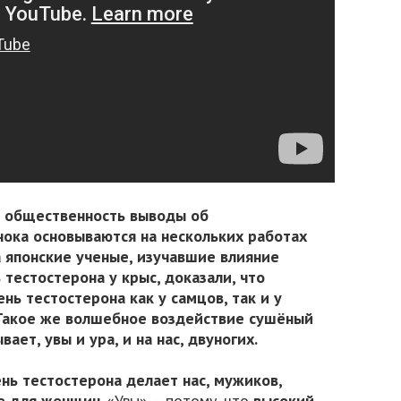
 общественность выводы об
ока основываются на нескольких работах
да японские ученые, изучавшие влияние
 тестостерона у крыс, доказали, что
 тестостерона как у самцов, так и у
 Такое же волшебное воздействие сушёный
ает, увы и ура, и на нас, двуногих.
нь тестостерона делает нас, мужиков,
ее для женщин
. «Увы» – потому, что
высокий