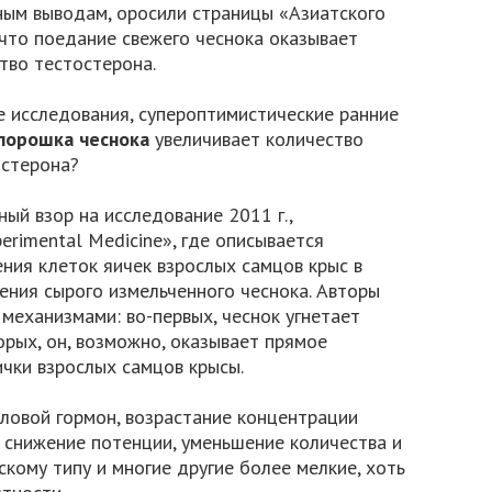
ным выводам, оросили страницы «Азиатского
 что поедание свежего чеснока оказывает
тво тестостерона.
е исследования, супероптимистические ранние
 порошка чеснока
увеличивает количество
остерона?
й взор на исследование 2011 г.,
erimental Medicine», где описывается
ния клеток яичек взрослых самцов крыс в
ения сырого измельченного чеснока. Авторы
механизмами: во-первых, чеснок угнетает
орых, он, возможно, оказывает прямое
чки взрослых самцов крысы.
оловой гормон, возрастание концентрации
 снижение потенции, уменьшение количества и
скому типу и многие другие более мелкие, хоть