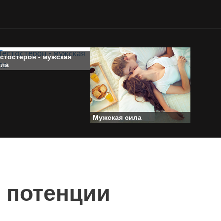
стостерон - мужская
ила
Мужская сила
й потенции