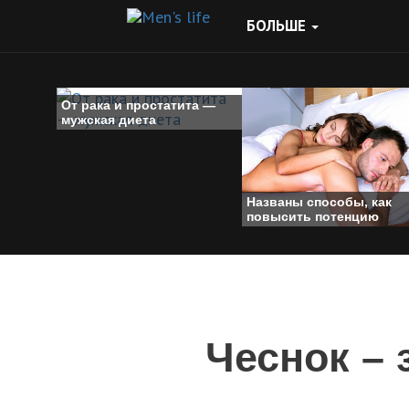
БОЛЬШЕ
От рака и простатита —
мужская диета
Названы способы, как
повысить потенцию
Чеснок – 