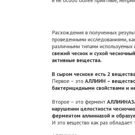
и не особо более приятные, непри
Расхождения в полученных резуль
проведенными исследованиями, как
различными типами используемых 
свежий чеснок и сухой чесночны
активные вещества.
В сыром чесноке есть 2 веществ
Первое – это
АЛЛИИН – вещество,
бактерицидными свойствами и не
Второе – это фермент
АЛЛИИНАЗ
нарушении целостности чесночно
ферментом аллииназой и образ
И это вещество как раз обладает 