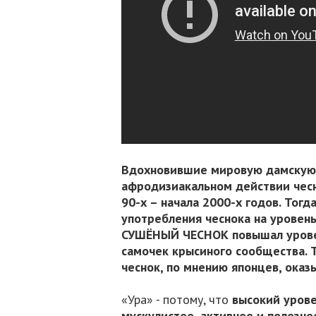
Вдохновившие мировую дамскую
афродизиакальном действии чесн
90-х – начала 2000-х годов. Тог
употребления чеснока на уровень
СУШЁНЫЙ ЧЕСНОК повышал уровень
самочек крысиного сообщества.
чеснок, по мнению японцев, оказыв
«Ура» - потому, что
высокий урове
мускулистее, активнее и полезн