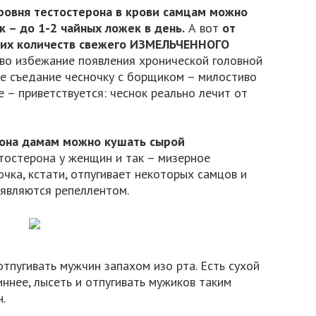
ровня тестостерона в крови самцам можно
 – до 1-2 чайных ложек в день.
А вот
от
ших количеств свежего ИЗМЕЛЬЧЕННОГО
во избежание появления хронической головной
ое съедание чесночку с борщиком – милостиво
 – приветствуется: чеснок реально лечит от
рона дамам можно кушать сырой
тостерона у женщин и так – мизерное
очка, кстати, отпугивает некоторых самцов и
 являются репеллентом.
отпугивать мужчин запахом изо рта. Есть сухой
иннее, лысеть и отпугивать мужиков таким
.