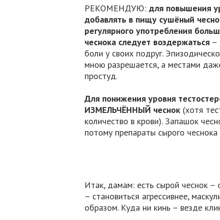
РЕКОМЕНДУЮ:
для повышения у
добавлять в пищу сушёный чеснок
регулярного употребления боль
чеснока следует воздержаться
– 
боли у своих подруг. Эпизодическ
мною разрешается, а местами даже
простуд.
Для понижения уровня тестосте
ИЗМЕЛЬЧЁННЫЙ чеснок
(хотя тес
количество в крови). Запашок чесн
потому препараты сырого чеснока
Итак, дамам: есть сырой чеснок – 
– становиться агрессивнее, маскул
образом. Куда ни кинь – везде клин