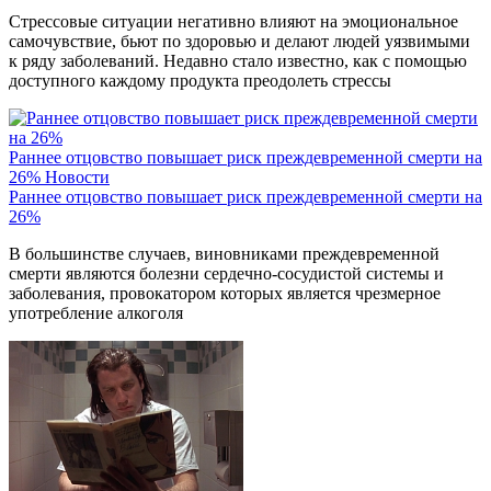
Стрессовые ситуации негативно влияют на эмоциональное
самочувствие, бьют по здоровью и делают людей уязвимыми
к ряду заболеваний. Недавно стало известно, как с помощью
доступного каждому продукта преодолеть стрессы
Раннее отцовство повышает риск преждевременной смерти на
26%
Новости
Раннее отцовство повышает риск преждевременной смерти на
26%
В большинстве случаев, виновниками преждевременной
смерти являются болезни сердечно-сосудистой системы и
заболевания, провокатором которых является чрезмерное
употребление алкоголя