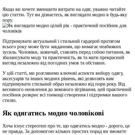
Якщо ви хочете зменшити витрати на одяг, уважно читайте
цю статтю. Тут ви дізнаєтесь, як виглядати модно в будь-яку
пору.
Підтримувати актуальний і стильний гардероб протягом
всього року може бути завданням, що вимагає неабияких
зусиль. Чоловіки, зазвичай, ставлять перед собою питання, як
збалансувати моду та практичність, як та мати прекрасний
вигляд незалежно від погодних умов та обставин.
У цій статті, ми розглянемо ключові аспекти вибору одягу,
аксесуарів та інших модних рішень, які дозволять вам
підтримувати стильний образ незалежно від пори року. Від
весняного оновлення до зимового зігрівання, цей практичний
посібник розкриє всі тонкощі створення і підтримки вашого
стилю.
Як одягатись модно чоловікові
Хоча існує стереотип про те, що одягатись модно - дорого, це
не правда. За допомогою кількох простих порад ви зможете