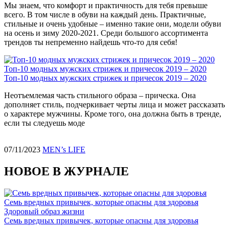
Мы знаем, что комфорт и практичность для тебя превыше
всего. В том числе в обуви на каждый день. Практичные,
стильные и очень удобные – именно такие они, модели обуви
на осень и зиму 2020-2021. Среди большого ассортимента
трендов ты непременно найдешь что-то для себя!
Топ-10 модных мужских стрижек и причесок 2019 – 2020
Топ-10 модных мужских стрижек и причесок 2019 – 2020
Неотъемлемая часть стильного образа – прическа. Она
дополняет стиль, подчеркивает черты лица и может рассказать
о характере мужчины. Кроме того, она должна быть в тренде,
если ты следуешь моде
07/11/2023
MEN’s LIFE
НОВОЕ В ЖУРНАЛЕ
Семь вредных привычек, которые опасны для здоровья
Здоровый образ жизни
Семь вредных привычек, которые опасны для здоровья