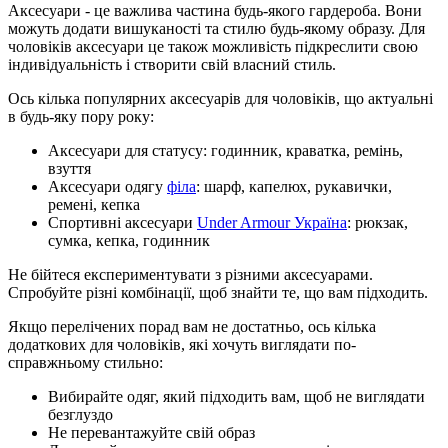
Аксесуари - це важлива частина будь-якого гардероба. Вони
можуть додати вишуканості та стилю будь-якому образу. Для
чоловіків аксесуари це також можливість підкреслити свою
індивідуальність і створити свій власний стиль.
Ось кілька популярних аксесуарів для чоловіків, що актуальні
в будь-яку пору року:
Аксесуари для статусу: годинник, краватка, ремінь,
взуття
Аксесуари одягу
філа
: шарф, капелюх, рукавички,
ремені, кепка
Спортивні аксесуари
Under Armour Україна
: рюкзак,
сумка, кепка, годинник
Не бійтеся експериментувати з різними аксесуарами.
Спробуйте різні комбінації, щоб знайти те, що вам підходить.
Якщо перелічених порад вам не достатньо, ось кілька
додаткових для чоловіків, які хочуть виглядати по-
справжньому стильно:
Вибирайте одяг, який підходить вам, щоб не виглядати
безглуздо
Не перевантажуйте свій образ