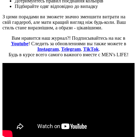
Дотримуйтесь правил поєднання кольорів
Підбирайте одяг відповідно до випадку
З цими порадами ви зможете значно зменшити витрати на
свій гардероб, але мати кращий вигляд ніж будь-коли. Ваш
стиль стане виразнішим, а образи - цікавішими.
Вам нравится наш журнал?! Подписывайтесь на нас в
Youtube
! Следить за обновлениями вы также можете в
Instagram
,
Telegram
,
TikTok
.
Будь в курсе всего самого важного вместе с MEN's LIFE!