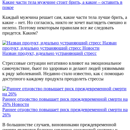
Какие части тела мужчине стоит брить, а какие – оставить в
покое
Каждый мужчина решает сам, какие части тела лучше брить, а
какие – нет. Но согласись, никто не хочет выглядеть смешно и
нелепо. Поэтому некоторым правилам все же следовать
придется. Каким?
Назван
продукт, идеально устраняющий стресс
Новости
Назван продукт, идеально устраняющий стресс
Стрессовые ситуации негативно влияют на эмоциональное
самочувствие, бьют по здоровью и делают людей уязвимыми
к ряду заболеваний. Недавно стало известно, как с помощью
доступного каждому продукта преодолеть стрессы
Раннее отцовство повышает риск преждевременной смерти на
26%
Новости
Раннее отцовство повышает риск преждевременной смерти на
26%
В большинстве случаев, виновниками преждевременной
смерти являются болезни сердечно-сосудистой системы и