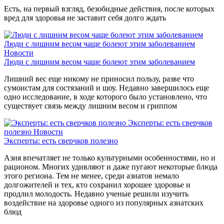
Есть, на первый взгляд, безобидные действия, после которых
вред для здоровья не заставит себя долго ждать
Люди с лишним весом чаще болеют этим заболеванием
Новости
Люди с лишним весом чаще болеют этим заболеванием
Лишний вес еще никому не приносил пользу, разве что
сумоистам для состязаний и шоу. Недавно завершилось еще
одно исследование, в ходе которого было установлено, что
существует связь между лишним весом и гриппом
Эксперты: есть сверчков
полезно
Новости
Эксперты: есть сверчков полезно
Азия впечатляет не только культурными особенностями, но и
рационом. Многих удивляют и даже пугают некоторые блюда
этого региона. Тем не менее, среди азиатов немало
долгожителей и тех, кто сохранил хорошее здоровье и
продлил молодость. Недавно ученые решили изучить
воздействие на здоровье одного из популярных азиатских
блюд