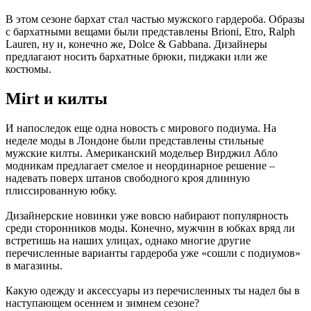
В этом сезоне бархат стал частью мужского гардероба. Образы
с бархатными вещами были представлены Brioni, Etro, Ralph
Lauren, ну и, конечно же, Dolce & Gabbana. Дизайнеры
предлагают носить бархатные брюки, пиджаки или же
костюмы.
Mirt и килты
И напоследок еще одна новость с мирового подиума. На
неделе моды в Лондоне были представлены стильные
мужские килты. Американский модельер Вирджил Абло
модникам предлагает смелое и неординарное решение –
надевать поверх штанов свободного кроя длинную
плиссированную юбку.
Дизайнерские новинки уже вовсю набирают популярность
среди сторонников моды. Конечно, мужчин в юбках вряд ли
встретишь на наших улицах, однако многие другие
перечисленные варианты гардероба уже «сошли с подиумов»
в магазины.
Какую одежду и аксессуары из перечисленных ты надел бы в
наступающем осеннем и зимнем сезоне?