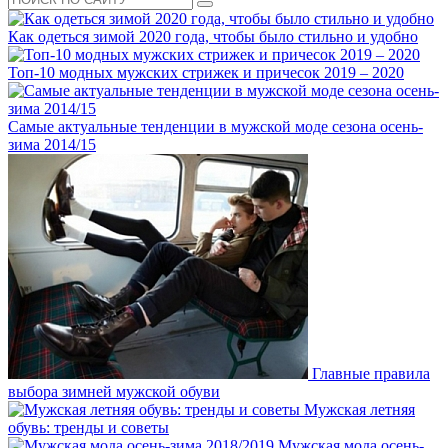
Как одеться зимой 2020 года, чтобы было стильно и удобно
Топ-10 модных мужских стрижек и причесок 2019 – 2020
Самые актуальные тенденции в мужской моде сезона осень-
зима 2014/15
Главные правила
выбора зимней мужской обуви
Мужская летняя
обувь: тренды и советы
Мужская мода осень-