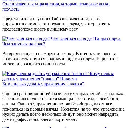
Стали известны упражнения, которые помогают легко
похудеть
Представители науки из Тайваня выяснили, какие
упражнения помогают похудеть людям, у которых есть
предрасположенность к лишнему весу
Чем заняться на воде?
Виды спорта
Чем заняться на воде?
Во время отпуска на морях и реках у Вас есть уникальная
возможность заняться водными видами спорта. Вариантов
много, и у каждого свои плюсы.
Кому нельзя
делать упражнения “планка”
Новости
Кому нельзя делать упражнения “планка”
Одна из разновидностей физических упражнений – «планка».
С ее помощью укрепляются мышцы всего тела, а особенно
спины. Однако упражнение не так безобидно, как может
показаться на первый взгляд. Несмотря на то, что упражнение
нужно делать всего несколько минут, оно может навредить
даже профессиональным спортсменам