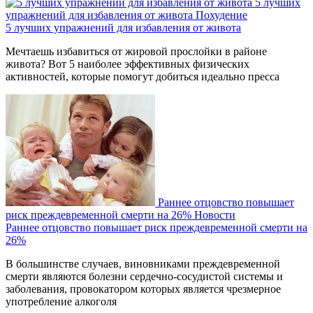
5 лучших
упражнений для избавления от живота
Похудение
5 лучших упражнений для избавления от живота
Мечтаешь избавиться от жировой прослойки в районе
живота? Вот 5 наиболее эффективных физических
активностей, которые помогут добиться идеально пресса
Раннее отцовство повышает
риск преждевременной смерти на 26%
Новости
Раннее отцовство повышает риск преждевременной смерти на
26%
В большинстве случаев, виновниками преждевременной
смерти являются болезни сердечно-сосудистой системы и
заболевания, провокатором которых является чрезмерное
употребление алкоголя