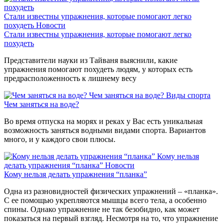
Стали известны упражнения, которые помогают легко
похудеть
Новости
Стали известны упражнения, которые помогают легко
похудеть
Представители науки из Тайваня выяснили, какие
упражнения помогают похудеть людям, у которых есть
предрасположенность к лишнему весу
Чем заняться на воде?
Виды спорта
Чем заняться на воде?
Во время отпуска на морях и реках у Вас есть уникальная
возможность заняться водными видами спорта. Вариантов
много, и у каждого свои плюсы.
Кому нельзя
делать упражнения “планка”
Новости
Кому нельзя делать упражнения “планка”
Одна из разновидностей физических упражнений – «планка».
С ее помощью укрепляются мышцы всего тела, а особенно
спины. Однако упражнение не так безобидно, как может
показаться на первый взгляд. Несмотря на то, что упражнение