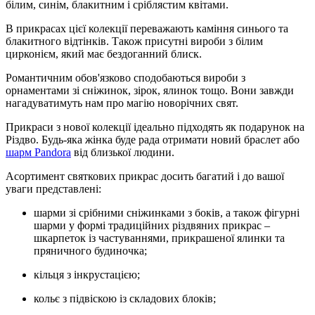
білим, синім, блакитним і сріблястим квітами.
В прикрасах цієї колекції переважають каміння синього та
блакитного відтінків. Також присутні вироби з білим
цирконієм, який має бездоганний блиск.
Романтичним обов'язково сподобаються вироби з
орнаментами зі сніжинок, зірок, ялинок тощо. Вони завжди
нагадуватимуть нам про магію новорічних свят.
Прикраси з нової колекції ідеально підходять як подарунок на
Різдво. Будь-яка жінка буде рада отримати новий браслет або
шарм Pandora
від близької людини.
Асортимент святкових прикрас досить багатий і до вашої
уваги представлені:
шарми зі срібними сніжинками з боків, а також фігурні
шарми у формі традиційних різдвяних прикрас –
шкарпеток із частуваннями, прикрашеної ялинки та
пряничного будиночка;
кільця з інкрустацією;
кольє з підвіскою із складових блоків;