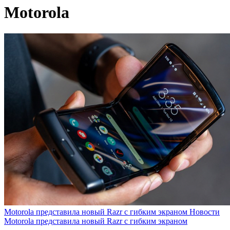
Motorola
Motorola представила новый Razr с гибким экраном
Новости
Motorola представила новый Razr с гибким экраном