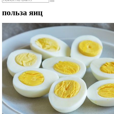
польза яиц