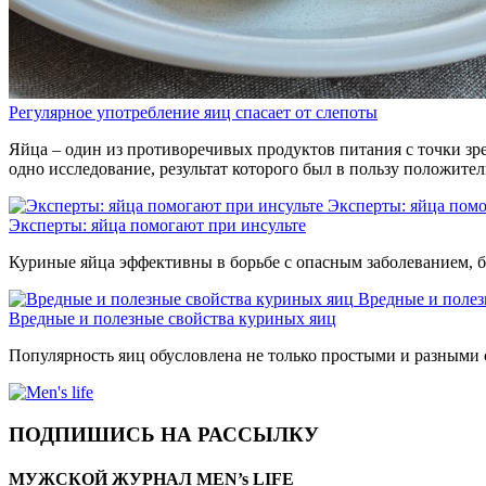
Регулярное употребление яиц спасает от слепоты
Яйца – один из противоречивых продуктов питания с точки зр
одно исследование, результат которого был в пользу положител
Эксперты: яйца помо
Эксперты: яйца помогают при инсульте
Куриные яйца эффективны в борьбе с опасным заболеванием, б
Вредные и полез
Вредные и полезные свойства куриных яиц
Популярность яиц обусловлена не только простыми и разными 
ПОДПИШИСЬ НА РАССЫЛКУ
МУЖСКОЙ ЖУРНАЛ MEN’s LIFE