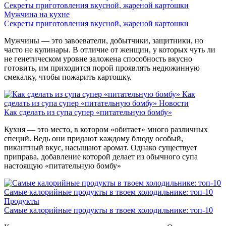
Секреты приготовления вкусной, жареной картошки
Мужчина на кухне
Секреты приготовления вкусной, жареной картошки
Мужчины — это завоеватели, добытчики, защитники, но
часто не кулинары. В отличие от женщин, у которых чуть ли
не генетическом уровне заложена способность вкусно
готовить, им приходится порой проявлять недюжинную
смекалку, чтобы пожарить картошку.
Как
сделать из супа супер «питательную бомбу»
Новости
Как сделать из супа супер «питательную бомбу»
Кухня — это место, в котором «обитает» много различных
специй. Ведь они придают каждому блюду особый,
пикантный вкус, насыщают аромат. Однако существует
приправа, добавление которой делает из обычного супа
настоящую «питательную бомбу»
Самые калорийные продукты в твоем холодильнике: топ-10
Продукты
Самые калорийные продукты в твоем холодильнике: топ-10