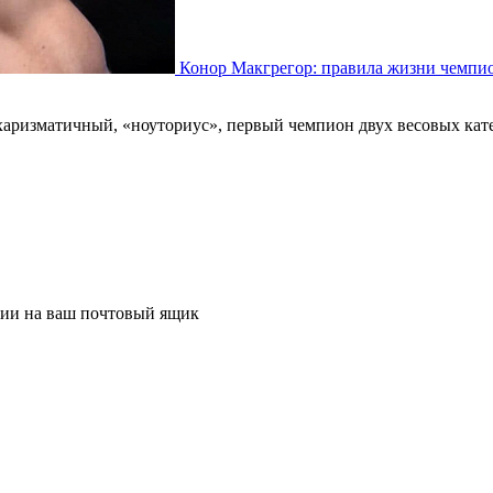
Конор Макгрегор: правила жизни чемпи
аризматичный, «ноуториус», первый чемпион двух весовых кат
ции на ваш почтовый ящик