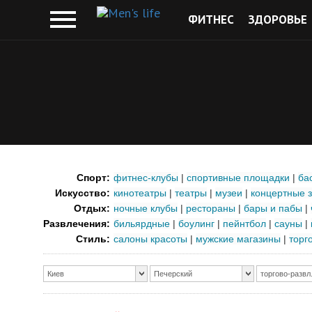
ФИТНЕС
ЗДОРОВЬЕ
Спорт:
фитнес-клубы
|
спортивные площадки
|
ба
Искусство:
кинотеатры
|
театры
|
музеи
|
концертные 
Отдых:
ночные клубы
|
рестораны
|
бары и пабы
|
Развлечения:
бильярдные
|
боулинг
|
пейнтбол
|
сауны
|
Стиль:
салоны красоты
|
мужские магазины
|
торг
Киев
Печерский
торгово-развл