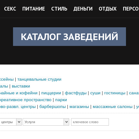
СЕКС
ПИТАНИЕ
СТИЛЬ
ДЕНЬГИ
ОТДЫХ
ПЕРСО
КАТАЛОГ ЗАВЕДЕНИЙ
ссейны
|
танцевальные студии
залы
|
выставки
чайные и кофейни
|
пиццерии
|
фастфуды
|
суши
|
гостиницы
|
сана
креативное пространство
|
парки
ово-развл. центры
|
барбершопы
|
магазины
|
массажные салоны
|
у
. центры
Услуги