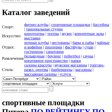
Каталог заведений
фитнес-клубы
|
спортивные площадки
|
бассейны
Спорт:
|
танцевальные студии
кинотеатры
|
театры
|
музеи
|
концертные залы
|
Искусство:
выставки
ночные клубы
|
рестораны
|
бары и пабы
|
чайные
Отдых:
и кофейни
|
пиццерии
|
фастфуды
|
суши
|
гостиницы
|
санатории
бильярдные
|
боулинг
|
пейнтбол
|
сауны
|
Развлечения:
креативное пространство
|
парки
салоны красоты
|
мужские магазины
|
торгово-
Стиль:
развл. центры
|
барбершопы
|
магазины
|
массажные салоны
|
услуги
спортивные площадки
Питера
ПО РЕЙТИНГУ
ПО