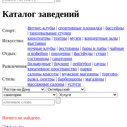
Каталог заведений
фитнес-клубы
|
спортивные площадки
|
бассейны
Спорт:
|
танцевальные студии
кинотеатры
|
театры
|
музеи
|
концертные залы
|
Искусство:
выставки
ночные клубы
|
рестораны
|
бары и пабы
|
чайные
Отдых:
и кофейни
|
пиццерии
|
фастфуды
|
суши
|
гостиницы
|
санатории
бильярдные
|
боулинг
|
пейнтбол
|
сауны
|
Развлечения:
креативное пространство
|
парки
салоны красоты
|
мужские магазины
|
торгово-
Стиль:
развл. центры
|
барбершопы
|
магазины
|
массажные салоны
|
услуги
Ничего не найдено.