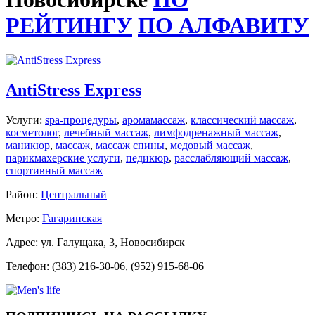
РЕЙТИНГУ
ПО АЛФАВИТУ
AntiStress Express
Услуги:
spa-процедуры
,
аромамассаж
,
классический массаж
,
косметолог
,
лечебный массаж
,
лимфодренажный массаж
,
маникюр
,
массаж
,
массаж спины
,
медовый массаж
,
парикмахерские услуги
,
педикюр
,
расслабляющий массаж
,
спортивный массаж
Район:
Центральный
Метро:
Гагаринская
Адрес: ул. Галущака, 3, Новосибирск
Телефон: (383) 216-30-06, (952) 915-68-06