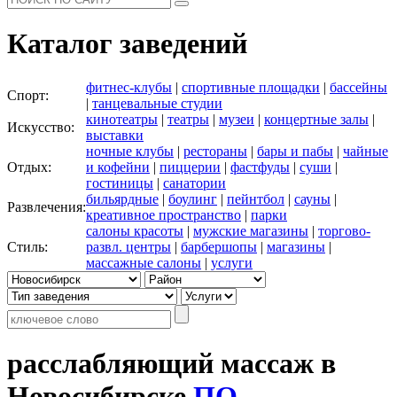
Каталог заведений
фитнес-клубы
|
спортивные площадки
|
бассейны
Спорт:
|
танцевальные студии
кинотеатры
|
театры
|
музеи
|
концертные залы
|
Искусство:
выставки
ночные клубы
|
рестораны
|
бары и пабы
|
чайные
Отдых:
и кофейни
|
пиццерии
|
фастфуды
|
суши
|
гостиницы
|
санатории
бильярдные
|
боулинг
|
пейнтбол
|
сауны
|
Развлечения:
креативное пространство
|
парки
салоны красоты
|
мужские магазины
|
торгово-
Стиль:
развл. центры
|
барбершопы
|
магазины
|
массажные салоны
|
услуги
расслабляющий массаж в
Новосибирске
ПО