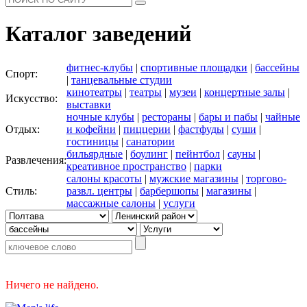
Каталог заведений
фитнес-клубы
|
спортивные площадки
|
бассейны
Спорт:
|
танцевальные студии
кинотеатры
|
театры
|
музеи
|
концертные залы
|
Искусство:
выставки
ночные клубы
|
рестораны
|
бары и пабы
|
чайные
Отдых:
и кофейни
|
пиццерии
|
фастфуды
|
суши
|
гостиницы
|
санатории
бильярдные
|
боулинг
|
пейнтбол
|
сауны
|
Развлечения:
креативное пространство
|
парки
салоны красоты
|
мужские магазины
|
торгово-
Стиль:
развл. центры
|
барбершопы
|
магазины
|
массажные салоны
|
услуги
Ничего не найдено.