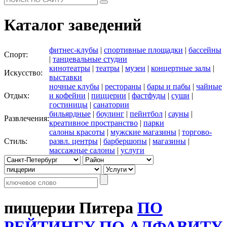
Каталог заведений
фитнес-клубы
|
спортивные площадки
|
бассейны
Спорт:
|
танцевальные студии
кинотеатры
|
театры
|
музеи
|
концертные залы
|
Искусство:
выставки
ночные клубы
|
рестораны
|
бары и пабы
|
чайные
Отдых:
и кофейни
|
пиццерии
|
фастфуды
|
суши
|
гостиницы
|
санатории
бильярдные
|
боулинг
|
пейнтбол
|
сауны
|
Развлечения:
креативное пространство
|
парки
салоны красоты
|
мужские магазины
|
торгово-
Стиль:
развл. центры
|
барбершопы
|
магазины
|
массажные салоны
|
услуги
пиццерии Питера
ПО
РЕЙТИНГУ
ПО АЛФАВИТУ