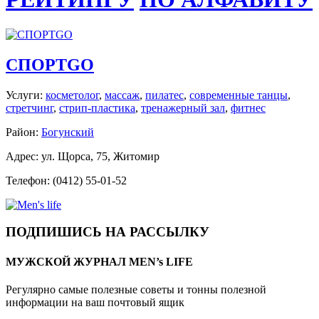
СПОРТGO
Услуги:
косметолог
,
массаж
,
пилатес
,
современные танцы
,
стретчинг
,
стрип-пластика
,
тренажерный зал
,
фитнес
Район:
Богунский
Адрес: ул. Щорса, 75, Житомир
Телефон: (0412) 55-01-52
ПОДПИШИСЬ НА РАССЫЛКУ
МУЖСКОЙ ЖУРНАЛ MEN’s LIFE
Регулярно самые полезные советы и тонны полезной
информации на ваш почтовый ящик