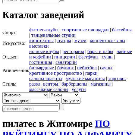
Каталог заведений
фитнес-клубы
|
спортивные площадки
|
бассейны
Спорт:
|
танцевальные студии
кинотеатры
|
театры
|
музеи
|
концертные залы
|
Искусство:
выставки
ночные клубы
|
рестораны
|
бары и пабы
|
чайные
Отдых:
и кофейни
|
пиццерии
|
фастфуды
|
суши
|
гостиницы
|
санатории
бильярдные
|
боулинг
|
пейнтбол
|
сауны
|
Развлечения:
креативное пространство
|
парки
салоны красоты
|
мужские магазины
|
торгово-
Стиль:
развл. центры
|
барбершопы
|
магазины
|
массажные салоны
|
услуги
пилатес в Житомире
ПО
РЕЙТИНГУ
ПО АЛФАВИТУ