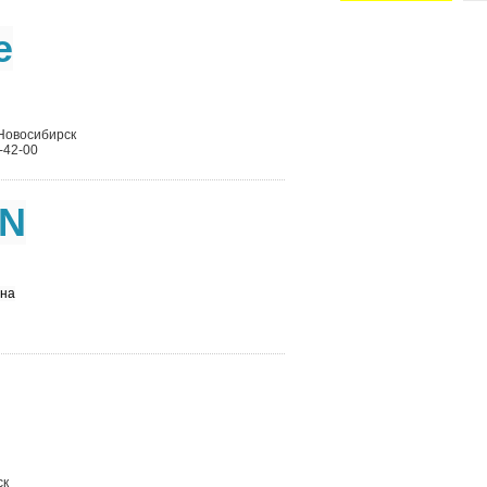
e
 Новосибирск
-42-00
N
на
ск