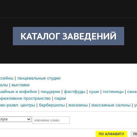
КАТАЛОГ ЗАВЕДЕНИЙ
ссейны
|
танцевальные студии
залы
|
выставки
чайные и кофейни
|
пиццерии
|
фастфуды
|
суши
|
гостиницы
|
сана
креативное пространство
|
парки
ово-развл. центры
|
барбершопы
|
магазины
|
массажные салоны
|
у
ПО АЛФАВИТУ
П