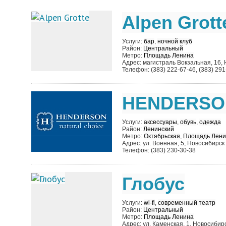
Alpen Grott
Услуги:
бар
,
ночной клуб
Район:
Центральный
Метро:
Площадь Ленина
Адрес: магистраль Вокзальная, 16,
Телефон: (383) 222-67-46, (383) 291
HENDERSO
Услуги:
аксессуары
,
обувь
,
одежда
Район:
Ленинский
Метро:
Октябрьская
,
Площадь Лени
Адрес: ул. Военная, 5, Новосибирск
Телефон: (383) 230-30-38
Глобус
Услуги:
wi-fi
,
современный театр
Район:
Центральный
Метро:
Площадь Ленина
Адрес: ул. Каменская, 1, Новосибир