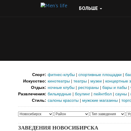
БОЛЬШЕ
Спорт:
фитнес-клубы
|
спортивные площадки
|
ба
Искусство:
кинотеатры
|
театры
|
музеи
|
концертные 
Отдых:
ночные клубы
|
рестораны
|
бары и пабы
|
Развлечения:
бильярдные
|
боулинг
|
пейнтбол
|
сауны
|
Стиль:
салоны красоты
|
мужские магазины
|
торг
ЗАВЕДЕНИЯ НОВОСИБИРСКА