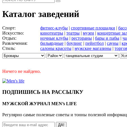
Каталог заведений
Спорт:
фитнес-клубы
|
спортивные площадки
|
бас
Искусство:
кинотеатры
|
театры
|
музеи
|
концертные за
Отдых:
ночные клубы
|
рестораны
|
бары и пабы
|
ча
Развлечения:
бильярдные
|
боулинг
|
пейнтбол
|
сауны
|
кр
Стиль:
салоны красоты
|
мужские магазины
|
торго
Ничего не найдено.
ПОДПИШИСЬ НА РАССЫЛКУ
МУЖСКОЙ ЖУРНАЛ MEN’s LIFE
Регулярно самые полезные советы и тонны полезной информа
ДА!