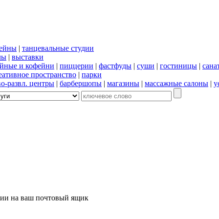
сейны
|
танцевальные студии
лы
|
выставки
йные и кофейни
|
пиццерии
|
фастфуды
|
суши
|
гостиницы
|
сана
еативное пространство
|
парки
во-развл. центры
|
барбершопы
|
магазины
|
массажные салоны
|
у
ции на ваш почтовый ящик