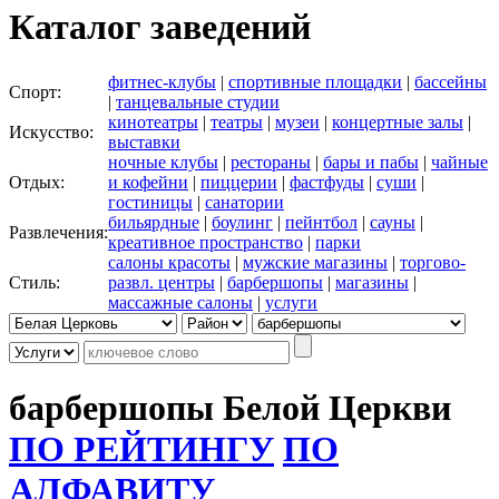
Каталог заведений
фитнес-клубы
|
спортивные площадки
|
бассейны
Спорт:
|
танцевальные студии
кинотеатры
|
театры
|
музеи
|
концертные залы
|
Искусство:
выставки
ночные клубы
|
рестораны
|
бары и пабы
|
чайные
Отдых:
и кофейни
|
пиццерии
|
фастфуды
|
суши
|
гостиницы
|
санатории
бильярдные
|
боулинг
|
пейнтбол
|
сауны
|
Развлечения:
креативное пространство
|
парки
салоны красоты
|
мужские магазины
|
торгово-
Стиль:
развл. центры
|
барбершопы
|
магазины
|
массажные салоны
|
услуги
барбершопы Белой Церкви
ПО РЕЙТИНГУ
ПО
АЛФАВИТУ