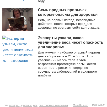
году
Семь вредных привычек,
которые опасны для здоровья
Есть, на первый взгляд, безобидные
действия, после которых вред для
здоровья не заставит себя долго ждать
Эксперты узнали, какое
увеличение веса несет опасность
для здоровья
Для мужчин наиболее опасный период
для набора веса – 21 – 55 лет. При
увеличении массы тела в этом
возрастном промежутке повышается
вероятность развития сердечно-
сосудистых заболеваний и сахарного
диабета
Теги:
аспирин
,
здоровье
,
рак
,
рак толстого кишечника
Menslife.com
13/09/2022