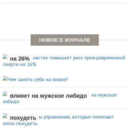
Раннее отцовство повышает
НОВОЕ В ЖУРНАЛЕ
риск преждевременной смерти
на 26%
Чем занять себя на
НОВОСТИ
пляже?
Рождение ребенка негативно
АКТИВНЫЙ ОТДЫХ
влияет на мужское либидо
Стали известны упражнения,
которые помогают легко
НОВОСТИ
похудеть
Чем заняться на