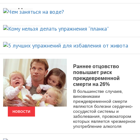
НОВОСТИ
воде?
Кому нельзя делать упражнения
ВИДЫ СПОРТА
“планка”
5 лучших упражнений для
НОВОСТИ
избавления от живота
ПОХУДЕНИЕ
Раннее отцовство
повышает риск
преждевременной
смерти на 26%
В большинстве случаев,
виновниками
преждевременной смерти
являются болезни сердечно-
сосудистой системы и
НОВОСТИ
заболевания, провокатором
которых является чрезмерное
употребление алкоголя