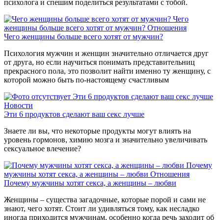
психолога и спешим поделиться результатами с тобой.
Чего
женщины больше всего хотят от мужчин?
Отношения
Чего женщины больше всего хотят от мужчин?
Психология мужчин и женщин значительно отличается друг
от друга, но если научиться понимать представительниц
прекрасного пола, это позволит найти именно ту женщину, с
которой можно быть по-настоящему счастливым
Эти 6 продуктов сделают ваш секс лучше
Новости
Эти 6 продуктов сделают ваш секс лучше
Знаете ли вы, что некоторые продукты могут влиять на
уровень гормонов, химию мозга и значительно увеличивать
сексуальное влечение?
Почему
мужчины хотят секса, а женщины – любви
Отношения
Почему мужчины хотят секса, а женщины – любви
Женщины – существа загадочные, которые порой и сами не
знают, чего хотят. Стоит ли удивляться тому, как несладко
иногда приходится мужчинам, особенно когда речь заходит об