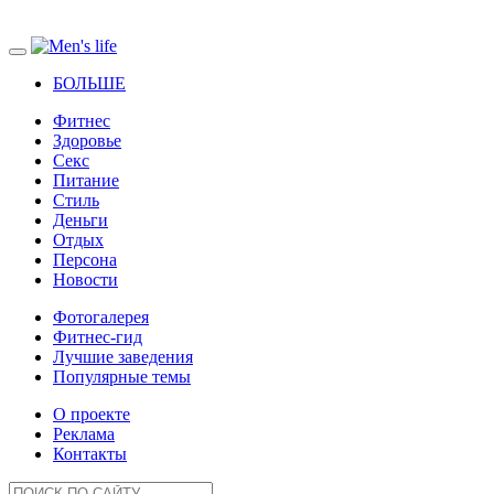
БОЛЬШЕ
Фитнес
Здоровье
Секс
Питание
Стиль
Деньги
Отдых
Персона
Новости
Фотогалерея
Фитнес-гид
Лучшие заведения
Популярные темы
О проекте
Реклама
Контакты