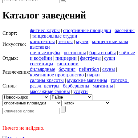
Каталог заведений
фитнес-клубы
|
спортивные площадки
|
бассейны
Спорт:
|
танцевальные студии
кинотеатры
|
театры
|
музеи
|
концертные залы
|
Искусство:
выставки
ночные клубы
|
рестораны
|
бары и пабы
|
чайные
Отдых:
и кофейни
|
пиццерии
|
фастфуды
|
суши
|
гостиницы
|
санатории
бильярдные
|
боулинг
|
пейнтбол
|
сауны
|
Развлечения:
креативное пространство
|
парки
салоны красоты
|
мужские магазины
|
торгово-
Стиль:
развл. центры
|
барбершопы
|
магазины
|
массажные салоны
|
услуги
Ничего не найдено.