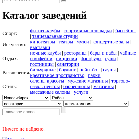
Каталог заведений
фитнес-клубы
|
спортивные площадки
|
бассейны
Спорт:
|
танцевальные студии
кинотеатры
|
театры
|
музеи
|
концертные залы
|
Искусство:
выставки
ночные клубы
|
рестораны
|
бары и пабы
|
чайные
Отдых:
и кофейни
|
пиццерии
|
фастфуды
|
суши
|
гостиницы
|
санатории
бильярдные
|
боулинг
|
пейнтбол
|
сауны
|
Развлечения:
креативное пространство
|
парки
салоны красоты
|
мужские магазины
|
торгово-
Стиль:
развл. центры
|
барбершопы
|
магазины
|
массажные салоны
|
услуги
Ничего не найдено.