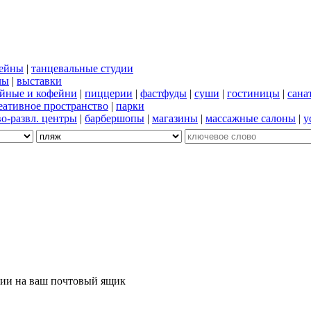
сейны
|
танцевальные студии
лы
|
выставки
йные и кофейни
|
пиццерии
|
фастфуды
|
суши
|
гостиницы
|
сана
еативное пространство
|
парки
во-развл. центры
|
барбершопы
|
магазины
|
массажные салоны
|
у
ции на ваш почтовый ящик