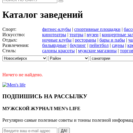
Каталог заведений
Спорт:
фитнес-клубы
|
спортивные площадки
|
бас
Искусство:
кинотеатры
|
театры
|
музеи
|
концертные за
Отдых:
ночные клубы
|
рестораны
|
бары и пабы
|
ча
Развлечения:
бильярдные
|
боулинг
|
пейнтбол
|
сауны
|
кр
Стиль:
салоны красоты
|
мужские магазины
|
торго
Ничего не найдено.
ПОДПИШИСЬ НА РАССЫЛКУ
МУЖСКОЙ ЖУРНАЛ MEN’s LIFE
Регулярно самые полезные советы и тонны полезной информа
ДА!