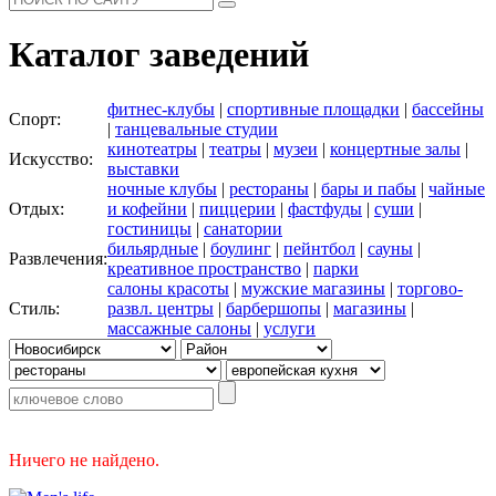
Каталог заведений
фитнес-клубы
|
спортивные площадки
|
бассейны
Спорт:
|
танцевальные студии
кинотеатры
|
театры
|
музеи
|
концертные залы
|
Искусство:
выставки
ночные клубы
|
рестораны
|
бары и пабы
|
чайные
Отдых:
и кофейни
|
пиццерии
|
фастфуды
|
суши
|
гостиницы
|
санатории
бильярдные
|
боулинг
|
пейнтбол
|
сауны
|
Развлечения:
креативное пространство
|
парки
салоны красоты
|
мужские магазины
|
торгово-
Стиль:
развл. центры
|
барбершопы
|
магазины
|
массажные салоны
|
услуги
Ничего не найдено.