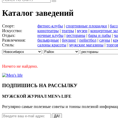
Каталог заведений
Спорт:
фитнес-клубы
|
спортивные площадки
|
бас
Искусство:
кинотеатры
|
театры
|
музеи
|
концертные за
Отдых:
ночные клубы
|
рестораны
|
бары и пабы
|
ча
Развлечения:
бильярдные
|
боулинг
|
пейнтбол
|
сауны
|
кр
Стиль:
салоны красоты
|
мужские магазины
|
торго
Ничего не найдено.
ПОДПИШИСЬ НА РАССЫЛКУ
МУЖСКОЙ ЖУРНАЛ MEN’s LIFE
Регулярно самые полезные советы и тонны полезной информа
ДА!