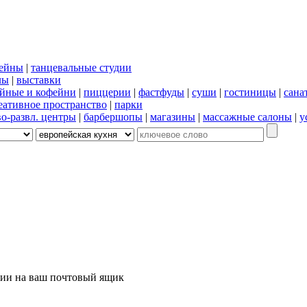
сейны
|
танцевальные студии
лы
|
выставки
йные и кофейни
|
пиццерии
|
фастфуды
|
суши
|
гостиницы
|
сана
еативное пространство
|
парки
во-развл. центры
|
барбершопы
|
магазины
|
массажные салоны
|
у
ции на ваш почтовый ящик