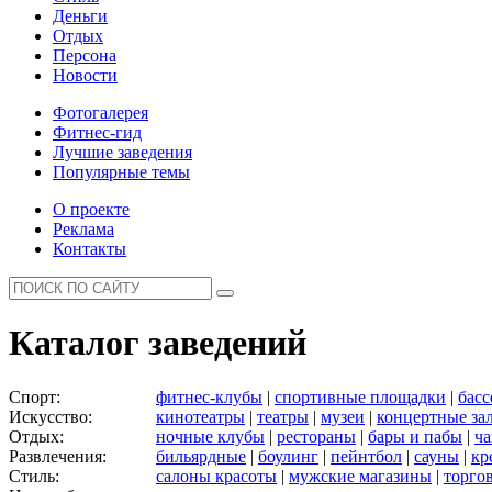
Деньги
Отдых
Персона
Новости
Фотогалерея
Фитнес-гид
Лучшие заведения
Популярные темы
О проекте
Реклама
Контакты
Каталог заведений
Спорт:
фитнес-клубы
|
спортивные площадки
|
бас
Искусство:
кинотеатры
|
театры
|
музеи
|
концертные за
Отдых:
ночные клубы
|
рестораны
|
бары и пабы
|
ча
Развлечения:
бильярдные
|
боулинг
|
пейнтбол
|
сауны
|
кр
Стиль:
салоны красоты
|
мужские магазины
|
торго