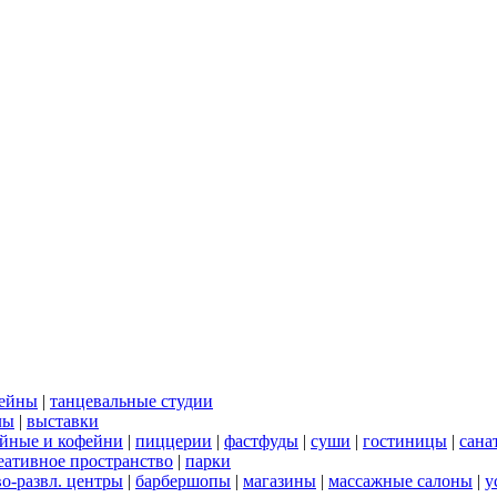
сейны
|
танцевальные студии
лы
|
выставки
йные и кофейни
|
пиццерии
|
фастфуды
|
суши
|
гостиницы
|
сана
еативное пространство
|
парки
во-развл. центры
|
барбершопы
|
магазины
|
массажные салоны
|
у