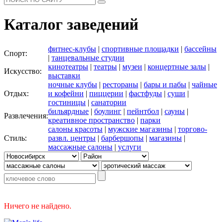
Каталог заведений
фитнес-клубы
|
спортивные площадки
|
бассейны
Спорт:
|
танцевальные студии
кинотеатры
|
театры
|
музеи
|
концертные залы
|
Искусство:
выставки
ночные клубы
|
рестораны
|
бары и пабы
|
чайные
Отдых:
и кофейни
|
пиццерии
|
фастфуды
|
суши
|
гостиницы
|
санатории
бильярдные
|
боулинг
|
пейнтбол
|
сауны
|
Развлечения:
креативное пространство
|
парки
салоны красоты
|
мужские магазины
|
торгово-
Стиль:
развл. центры
|
барбершопы
|
магазины
|
массажные салоны
|
услуги
Ничего не найдено.